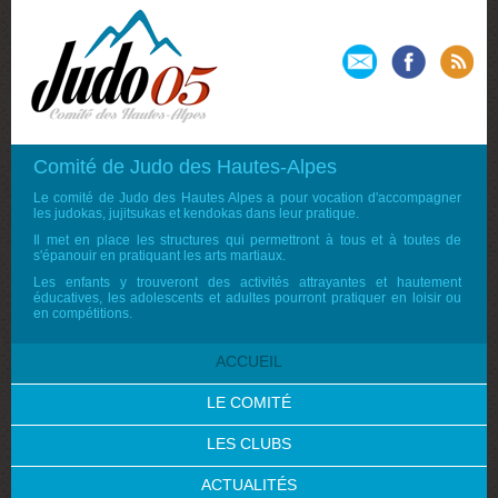
Comité de Judo des Hautes-Alpes
Le comité de Judo des Hautes Alpes a pour vocation d'accompagner
les judokas, jujitsukas et kendokas dans leur pratique.
Il met en place les structures qui permettront à tous et à toutes de
s'épanouir en pratiquant les arts martiaux.
Les enfants y trouveront des activités attrayantes et hautement
éducatives, les adolescents et adultes pourront pratiquer en loisir ou
en compétitions.
ACCUEIL
LE COMITÉ
LES CLUBS
ACTUALITÉS